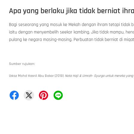
Apa yang berlaku jika tidak berniat ihr
Bagi seseorang yang masuk ke Mekah dengan ihram tetapi tidak b
iaitu dengan menyembelih seekor kambing. Jika tidak mampu, henda
pulang ke negara masing-masing. Perbuatan tidak berniat di miq
Sumber rujukan:
Ustaz Mohd Hasnil Abu Bakar (2018)
Nota Haji & Umrah- Syurga untuk mereka yang 