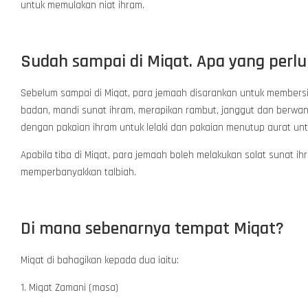
untuk memulakan niat ihram.
Sudah sampai di Miqat. Apa yang perlu
Sebelum sampai di Miqat, para jemaah disarankan untuk membersi
badan, mandi sunat ihram, merapikan rambut, janggut dan berwan
dengan pakaian ihram untuk lelaki dan pakaian menutup aurat unt
Apabila tiba di Miqat, para jemaah boleh melakukan solat sunat 
memperbanyakkan talbiah.
Di mana sebenarnya tempat Miqat?
Miqat di bahagikan kepada dua iaitu:
1. Miqat Zamani (masa)