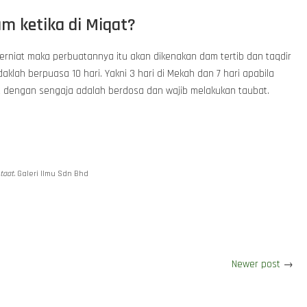
am ketika di Miqat?
erniat maka perbuatannya itu akan dikenakan dam tertib dan taqdir
klah berpuasa 10 hari. Yakni 3 hari di Mekah dan 7 hari apabila
at dengan sengaja adalah berdosa dan wajib melakukan taubat.
taat.
Galeri Ilmu Sdn Bhd
Newer post
→