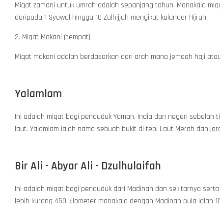
Miqat zamani untuk umrah adalah sepanjang tahun. Manakala miqat 
daripada 1 Syawal hingga 10 Zulhijjah mengikut kalander Hijrah.
2. Miqat Makani (tempat)
Miqat makani adalah berdasarkan dari arah mana jemaah haji at
Yalamlam
Ini adalah miqat bagi penduduk Yaman, India dan negeri sebelah 
laut. Yalamlam ialah nama sebuah bukit di tepi Laut Merah dan ja
Bir Ali - Abyar Ali - Dzulhulaifah
Ini adalah miqat bagi penduduk dari Madinah dan sekitarnya ser
lebih kurang 450 kilometer manakala dengan Madinah pula ialah 10