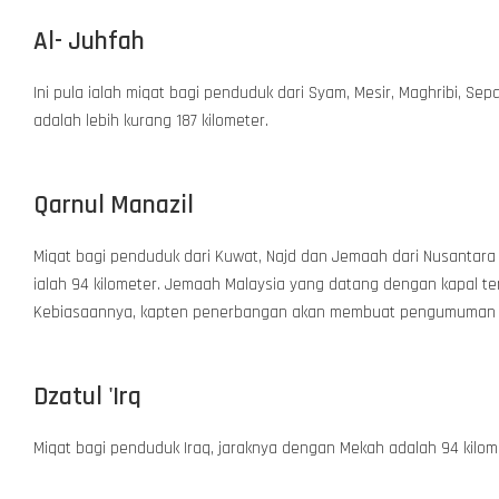
Al- Juhfah
Ini pula ialah miqat bagi penduduk dari Syam, Mesir, Maghribi, 
adalah lebih kurang 187 kilometer.
Qarnul Manazil
Miqat bagi penduduk dari Kuwat, Najd dan Jemaah dari Nusantar
ialah 94 kilometer. Jemaah Malaysia yang datang dengan kapal ter
Kebiasaannya, kapten penerbangan akan membuat pengumuman bila
Dzatul 'Irq
Miqat bagi penduduk Iraq, jaraknya dengan Mekah adalah 94 kilom