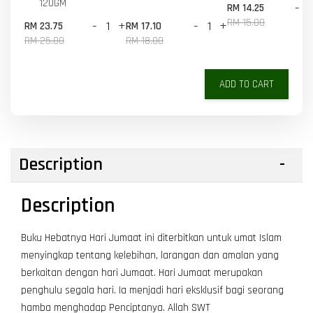
120GM
-
RM 14.25
RM 15.00
-
+
-
+
RM 23.75
RM 17.10
RM 25.00
RM 18.00
ADD TO CART
Description
Description
Buku Hebatnya Hari Jumaat ini diterbitkan untuk umat Islam
menyingkap tentang kelebihan, larangan dan amalan yang
berkaitan dengan hari Jumaat. Hari Jumaat merupakan
penghulu segala hari. Ia menjadi hari eksklusif bagi seorang
hamba menghadap Penciptanya. Allah SWT